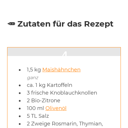
🥕 Zutaten für das Rezept
1,5
kg
Maishähnchen
ganz
ca. 1 kg Kartoffeln
3
frische Knoblauchknollen
2
Bio-Zitrone
100
ml
Olivenöl
5
TL
Salz
2
Zweige
Rosmarin, Thymian,