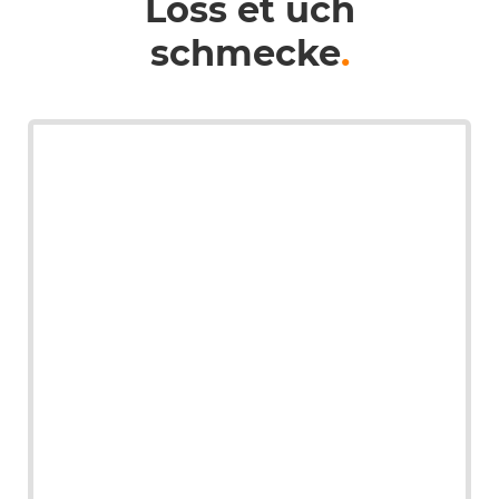
Loss et üch
schmecke
.