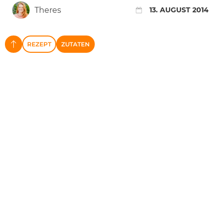
Theres
13. AUGUST 2014
REZEPT
ZUTATEN
NACH OBEN