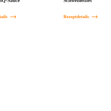
BQ-Sauce
Schweinefilet
ails
Rezeptdetails