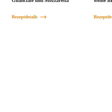
Guanciale und Mozzarella
weiße B
Rezeptdetails
Rezeptdet