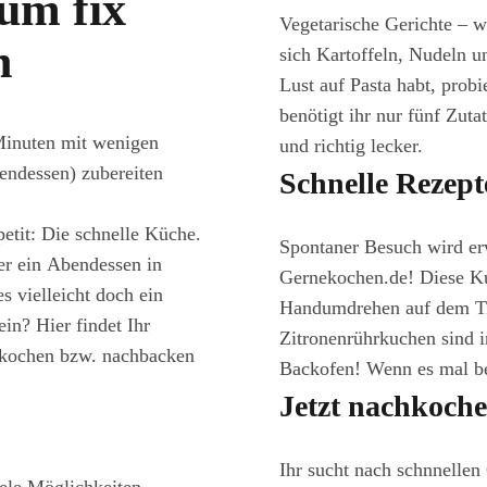
um fix
Vegetarische Gerichte – w
n
sich Kartoffeln, Nudeln u
Lust auf Pasta habt, probi
benötigt ihr nur fünf Zuta
Minuten mit wenigen
und richtig lecker.
bendessen) zubereiten
Schnelle Rezept
etit: Die schnelle Küche.
Spontaner Besuch wird er
er ein Abendessen in
Gernekochen.de! Diese Ku
s vielleicht doch ein
Handumdrehen auf dem Tis
in? Hier findet Ihr
Zitronenrührkuchen sind i
chkochen bzw. nachbacken
Backofen! Wenn es mal be
Jetzt nachkoche
Ihr sucht nach schnnellen