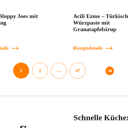
Sloppy Joes mit
Acili Ezme – Türkisch
ang
Würzpaste mit
Granatapfelsirup
ails
Rezeptdetails
1
2
…
47
Schnelle Küche: