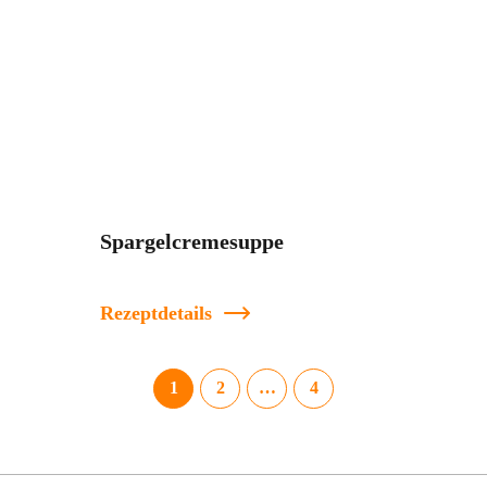
Spargelcremesuppe
Rezeptdetails
1
2
…
4