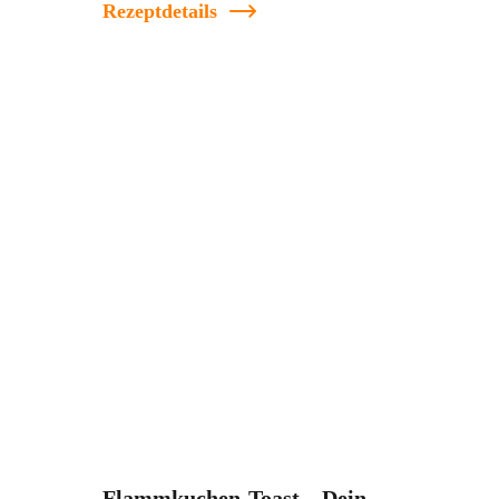
Rezeptdetails
Flammkuchen-Toast – Dein