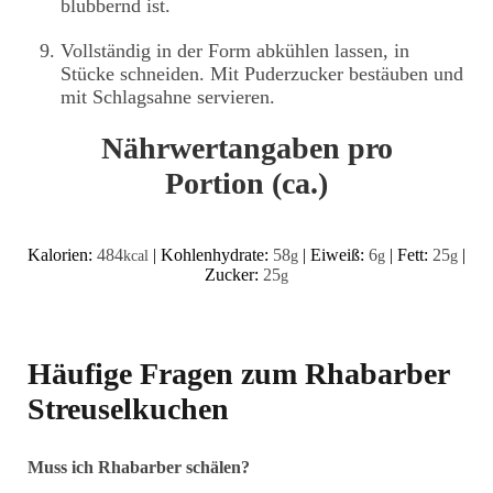
blubbernd ist.
Vollständig in der Form abkühlen lassen, in
Stücke schneiden. Mit Puderzucker bestäuben und
mit Schlagsahne servieren.
Nährwertangaben pro
Portion (ca.)
Kalorien:
484
|
Kohlenhydrate:
58
|
Eiweiß:
6
|
Fett:
25
|
kcal
g
g
g
Zucker:
25
g
Häufige Fragen zum Rhabarber
Streuselkuchen
Muss ich Rhabarber schälen?