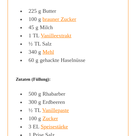
225
g
Butter
100
g
brauner Zucker
45
g
Milch
1
TL
Vanilleextrakt
½
TL
Salz
340
g
Mehl
60
g
gehackte Haselnüsse
Zutaten (Füllung):
500
g
Rhabarber
300
g
Erdbeeren
½
TL
Vanillepaste
100
g
Zucker
3
EL
Speisestärke
1
Prise
Salz