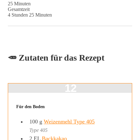
Minuten
25
Minuten
Gesamtzeit
Stunden
Minuten
4
Stunden
25
Minuten
🥕 Zutaten für das Rezept
Für den Boden
100
g
Weizenmehl Type 405
Type 405
2
EL
Backkakao