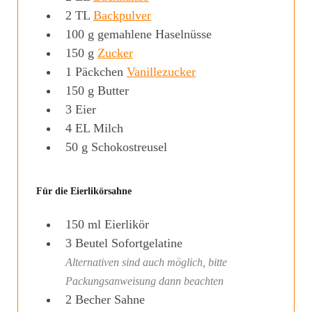
2
TL
Backpulver
100
g
gemahlene Haselnüsse
150
g
Zucker
1
Päckchen
Vanillezucker
150
g
Butter
3
Eier
4
EL
Milch
50
g
Schokostreusel
Für die Eierlikörsahne
150
ml
Eierlikör
3
Beutel
Sofortgelatine
Alternativen sind auch möglich, bitte
Packungsanweisung dann beachten
2
Becher
Sahne