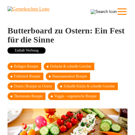
Butterboard zu Ostern: Ein Fest
für die Sinne
Enthält Werbung
Beilagen Rezepte
Einfache & schnelle Gerichte
Frühstück Rezepte
Hausmannskost Rezepte
Ostern | Rezepte zu Ostern
Schnelle Küche & schnelle Gerichte
Thermomix Rezepte
Veggie - vegetarische Rezepte