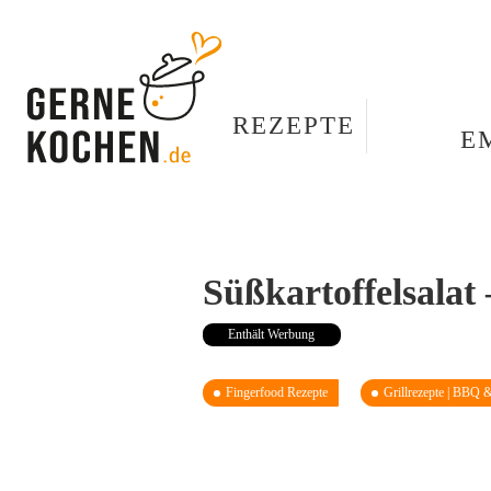
REZEPTE
E
Süßkartoffelsala
Enthält Werbung
Fingerfood Rezepte
Grillrezepte | BBQ 