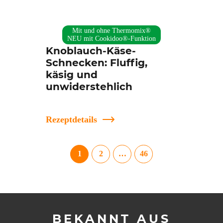
Mit und ohne Thermomix®
NEU mit Cookidoo®-Funktion
Knoblauch-Käse-
Schnecken: Fluffig,
käsig und
unwiderstehlich
Rezeptdetails
1
2
…
46
BEKANNT AUS