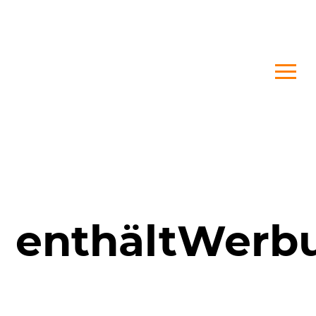
enthältWerb