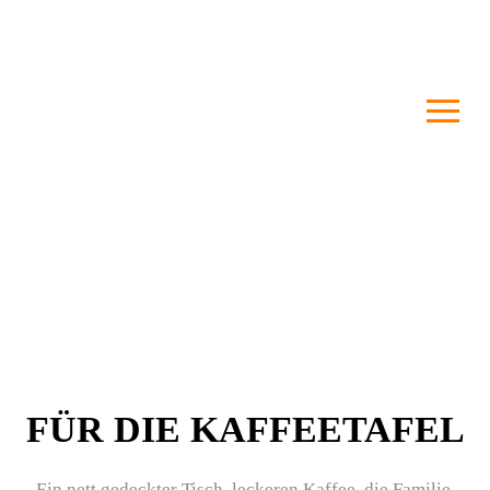
FÜR DIE KAFFEETAFEL
Ein nett gedeckter Tisch, leckeren Kaffee, die Familie,