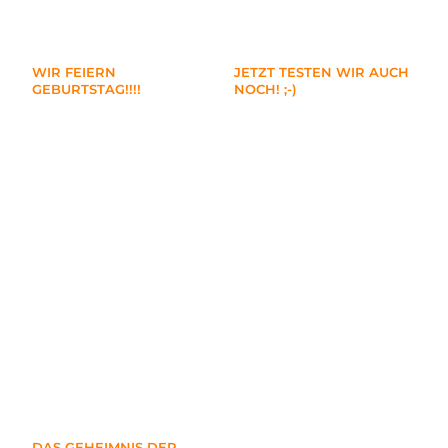
WIR FEIERN
JETZT TESTEN WIR AUCH
GEBURTSTAG!!!!
NOCH! ;-)
DAS GEHEIMNIS DER