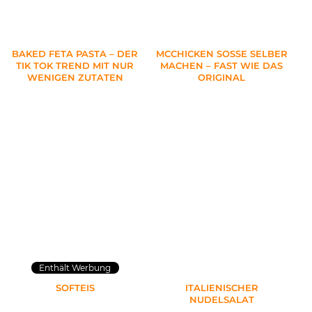
BAKED FETA PASTA – DER
MCCHICKEN SOSSE SELBER M
TIK TOK TREND MIT NUR
ACHEN – FAST WIE DAS O
WENIGEN ZUTATEN
RIGINAL
Enthält Werbung
SOFTEIS
ITALIENISCHER
NUDELSALAT