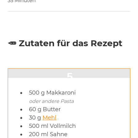
Minuten
35
Minuten
🥕 Zutaten für das Rezept
500
g
Makkaroni
oder andere Pasta
60
g
Butter
30
g
Mehl
500
ml
Vollmilch
200
ml
Sahne