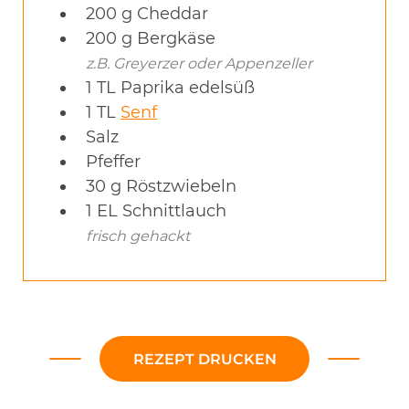
200
g
Cheddar
200
g
Bergkäse
z.B. Greyerzer oder Appenzeller
1
TL
Paprika edelsüß
1
TL
Senf
Salz
Pfeffer
30
g
Röstzwiebeln
1
EL
Schnittlauch
frisch gehackt
REZEPT DRUCKEN