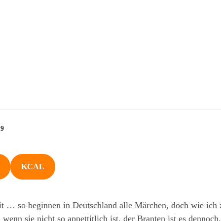
9
KCAL
eit … so beginnen in Deutschland alle Märchen, doch wie ic
wenn sie nicht so appettitlich ist, der Branten ist es dennoch.