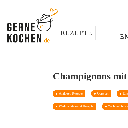
REZEPTE
E
Champignons mit
Antipasti Rezepte
Copycat
Dip
Weihnachtsmarkt Rezepte
Weihnachtsrez