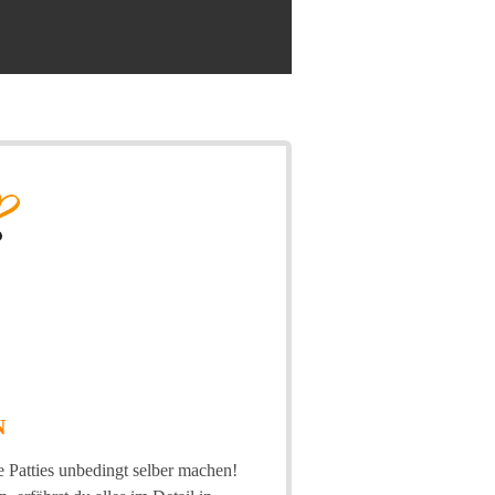
N
e Patties unbedingt selber machen!