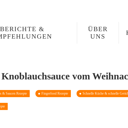
BERICHTE &
ÜBER
MPFEHLUNGEN
UNS
 Knoblauchsauce vom Weihnac
s & Saucen Rezepte
Fingerfood Rezepte
Schnelle Küche & schnelle Geric
epte