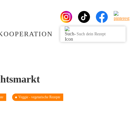
KOOPERATION
htsmarkt
hte
Veggie - vegetarische Rezepte