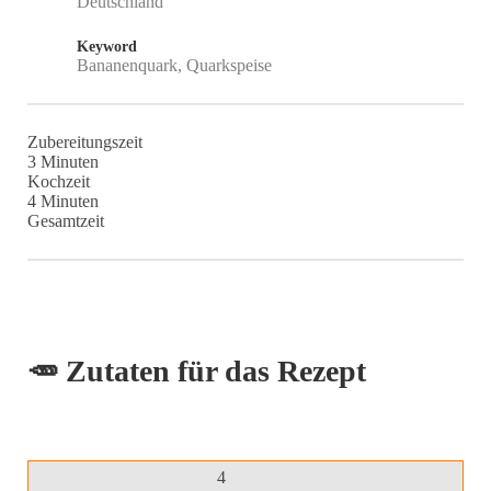
Deutschland
Keyword
Bananenquark, Quarkspeise
Zubereitungszeit
Minuten
3
Minuten
Kochzeit
Minuten
4
Minuten
Gesamtzeit
🥕 Zutaten für das Rezept
4