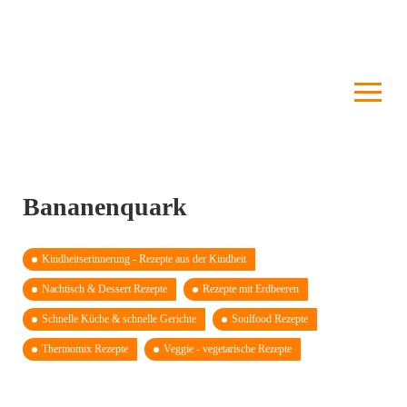
Bananenquark
Kindheits­erinnerung - Rezepte aus der Kindheit
Nachtisch & Dessert Rezepte
Rezepte mit Erdbeeren
Schnelle Küche & schnelle Gerichte
Soulfood Rezepte
Thermomix Rezepte
Veggie - vegetarische Rezepte