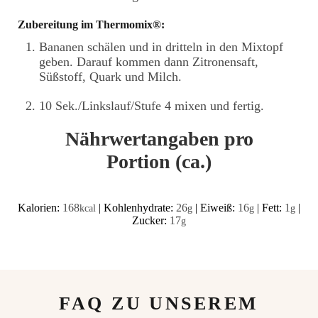
Zubereitung im Thermomix®:
Bananen schälen und in dritteln in den Mixtopf
geben. Darauf kommen dann Zitronensaft,
Süßstoff, Quark und Milch.
10 Sek./Linkslauf/Stufe 4 mixen und fertig.
Nährwertangaben pro
Portion (ca.)
Kalorien:
168
|
Kohlenhydrate:
26
|
Eiweiß:
16
|
Fett:
1
|
kcal
g
g
g
Zucker:
17
g
FAQ ZU UNSEREM