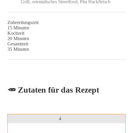
Grill, orientalisches Streetfood, Pita Hackfleisch
Zubereitungszeit
Minuten
15
Minuten
Kochzeit
Minuten
20
Minuten
Gesamtzeit
Minuten
35
Minuten
🥕 Zutaten für das Rezept
4