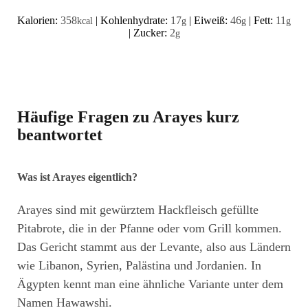
Kalorien:
358
|
Kohlenhydrate:
17
|
Eiweiß:
46
|
Fett:
11
kcal
g
g
g
|
Zucker:
2
g
Häufige Fragen zu Arayes kurz
beantwortet
Was ist Arayes eigentlich?
Arayes sind mit gewürztem Hackfleisch gefüllte
Pitabrote, die in der Pfanne oder vom Grill kommen.
Das Gericht stammt aus der Levante, also aus Ländern
wie Libanon, Syrien, Palästina und Jordanien. In
Ägypten kennt man eine ähnliche Variante unter dem
Namen Hawawshi.