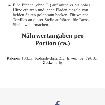
Eine Pfanne (ohne Öl) auf mittlerer bis hoher
Hitze erhitzen und jeden Fladen einzeln von
beiden Seiten goldbraun backen. Für weiche
Tortillas an dieser Stelle aufhören; für Tacos-
Shells weitermachen.
Nährwertangaben pro
Portion (ca.)
Kalorien:
130
|
Kohlenhydrate:
21
|
Eiweiß:
3
|
Fett:
3
|
kcal
g
g
g
Zucker:
0.1
g