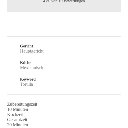
4.80
von
10
Bewertungen
Gericht
Hauptgericht
Küche
Mexikanisch
Keyword
Tortilla
Zubereitungszeit
Minuten
10
Minuten
Kochzeit
Gesamtzeit
Minuten
20
Minuten