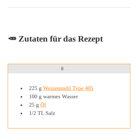
🥕 Zutaten für das Rezept
8
225
g
Weizenmehl Type 405
100
g
warmes Wasser
25
g
Öl
1/2
TL
Salz