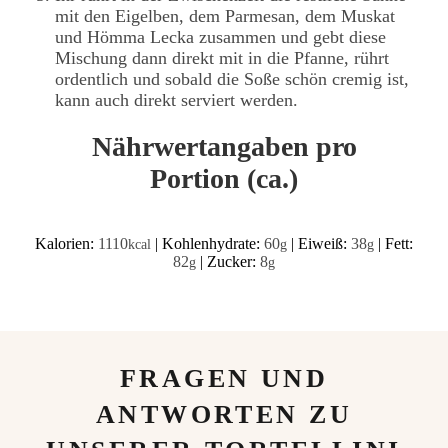
mit den Eigelben, dem Parmesan, dem Muskat
und Hömma Lecka zusammen und gebt diese
Mischung dann direkt mit in die Pfanne, rührt
ordentlich und sobald die Soße schön cremig ist,
kann auch direkt serviert werden.
Nährwertangaben pro
Portion (ca.)
Kalorien:
1110
|
Kohlenhydrate:
60
|
Eiweiß:
38
|
Fett:
kcal
g
g
82
|
Zucker:
8
g
g
FRAGEN UND
ANTWORTEN ZU