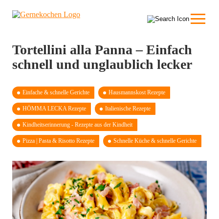
Tortellini alla Panna – Einfach
schnell und unglaublich lecker
Einfache & schnelle Gerichte
Hausmannskost Rezepte
HÖMMA LECKA Rezepte
Italienische Rezepte
Kindheits­erinnerung - Rezepte aus der Kindheit
Pizza | Pasta & Risotto Rezepte
Schnelle Küche & schnelle Gerichte