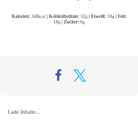
Kalorien:
348
|
Kohlenhydrate:
32
|
Eiweiß:
18
|
Fett:
kcal
g
g
18
|
Zucker:
6
g
g
Lade Inhalte...