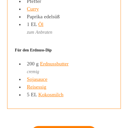
Pfeffer
Curry
Paprika edelsüß
1
EL
Öl
zum Anbraten
Für den Erdnuss-Dip
200
g
Erdnussbutter
cremig
Sojasauce
Reisessig
5
EL
Kokosmilch