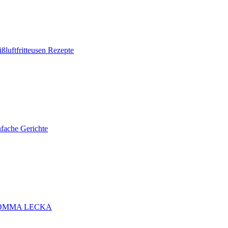
ßluftfritteusen Rezepte
nfache Gerichte
ÖMMA LECKA