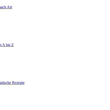
nach Art
n A bis Z
atische Rezepte