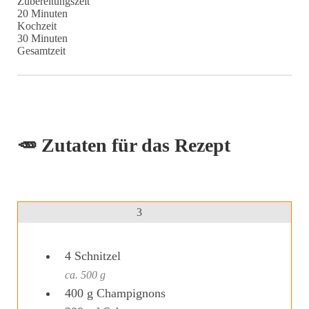
Zubereitungszeit
Minuten
20
Minuten
Kochzeit
Minuten
30
Minuten
Gesamtzeit
🥕 Zutaten für das Rezept
3
4
Schnitzel
ca. 500 g
400
g
Champignons