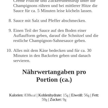
Creme Fraiche und Zuckerrübensirup unter die
Champignons rühren und bei mittlerer Hitze die
Sauce für ca. 5 Minuten leise köcheln lassen.
Sauce mit Salz und Pfeffer abschmecken.
Einen Teil der Sauce auf den Boden einer
Auflaufform geben, darauf die Schnitzel und die
restliche Champignon-Sahnesauce geben.
Alles mit dem Käse bedecken und für ca. 30
Minuten in den Backofen geben und danach
servieren.
Nährwertangaben pro
Portion (ca.)
Kalorien:
838
|
Kohlenhydrate:
15
|
Eiweiß:
56
|
Fett:
kcal
g
g
59
|
Zucker:
9
g
g