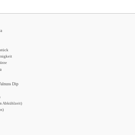
ra
zstück
emigkeit
Würze
a
Walnuss Dip
)
en Abkühlzeit)
en)