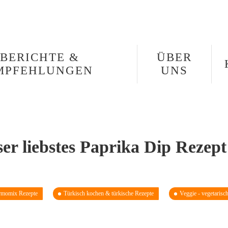
BERICHTE &
ÜBER
MPFEHLUNGEN
UNS
 liebstes Paprika Dip Rezept
rmomix Rezepte
Türkisch kochen & türkische Rezepte
Veggie - vegetarisc