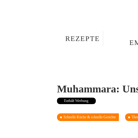
REZEPTE
E
Muhammara: Unser
Enthält Werbung
Schnelle Küche & schnelle Gerichte
The