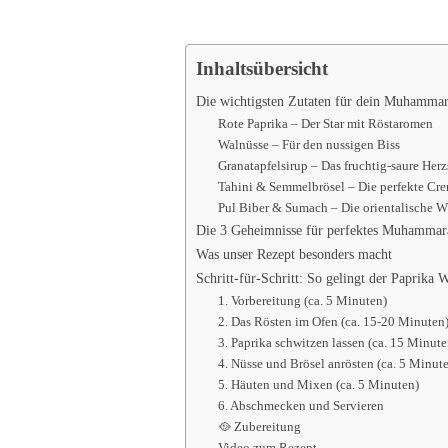
Inhaltsübersicht
Die wichtigsten Zutaten für dein Muhamma
Rote Paprika – Der Star mit Röstaromen
Walnüsse – Für den nussigen Biss
Granatapfelsirup – Das fruchtig-saure Her
Tahini & Semmelbrösel – Die perfekte Cr
Pul Biber & Sumach – Die orientalische 
Die 3 Geheimnisse für perfektes Muhammar
Was unser Rezept besonders macht
Schritt-für-Schritt: So gelingt der Paprika 
1. Vorbereitung (ca. 5 Minuten)
2. Das Rösten im Ofen (ca. 15-20 Minuten
3. Paprika schwitzen lassen (ca. 15 Minut
4. Nüsse und Brösel anrösten (ca. 5 Minut
5. Häuten und Mixen (ca. 5 Minuten)
6. Abschmecken und Servieren
🥘 Zubereitung
Video zum Rezept