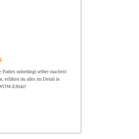
N
e Patties unbedingt selber machen!
 erfährst du alles im Detail in
n WOW-Effekt!