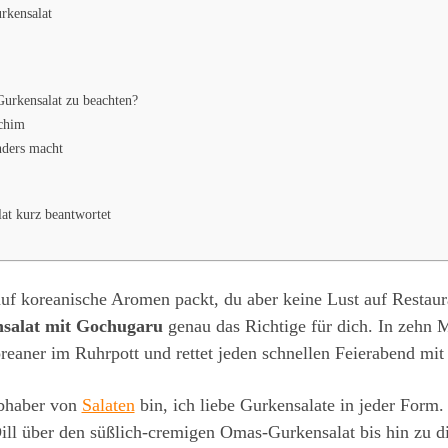
rkensalat
urkensalat zu beachten?
chim
nders macht
at kurz beantwortet
f koreanische Aromen packt, du aber keine Lust auf Restaura
nsalat mit Gochugaru
genau das Richtige für dich. In zehn M
eaner im Ruhrpott und rettet jeden schnellen Feierabend mi
ebhaber von
Salaten
bin, ich liebe Gurkensalate in jeder Form. 
ill über den süßlich-cremigen Omas-Gurkensalat bis hin zu 