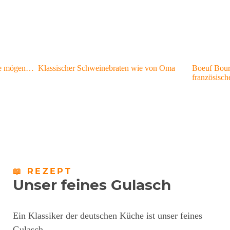
sie mögen…
Klassischer Schweinebraten wie von Oma
Boeuf Bour
französisc
📖 REZEPT
Unser feines Gulasch
Ein Klassiker der deutschen Küche ist unser feines
Gulasch.