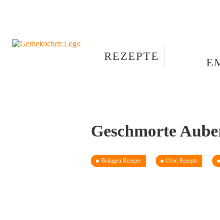
REZEPTE
E
Geschmorte Auber
Beilagen Rezepte
Ofen Rezepte