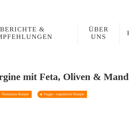
BERICHTE &
ÜBER
MPFEHLUNGEN
UNS
gine mit Feta, Oliven & Mand
Thermomix Rezepte
Veggie - vegetarische Rezepte