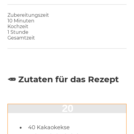
Zubereitungszeit
Minuten
10
Minuten
Kochzeit
Stunde
1
Stunde
Gesamtzeit
🥕 Zutaten für das Rezept
40
Kakaokekse