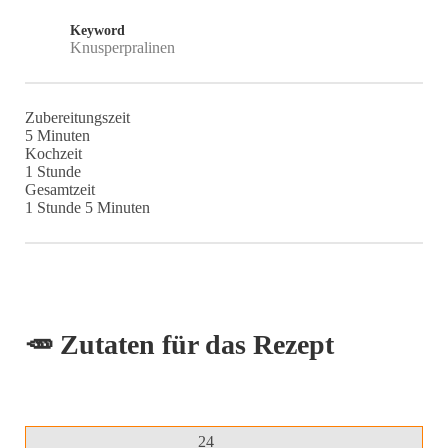
Keyword
Knusperpralinen
Zubereitungszeit
Minuten
5
Minuten
Kochzeit
Stunde
1
Stunde
Gesamtzeit
Stunde
Minuten
1
Stunde
5
Minuten
🥕 Zutaten für das Rezept
24