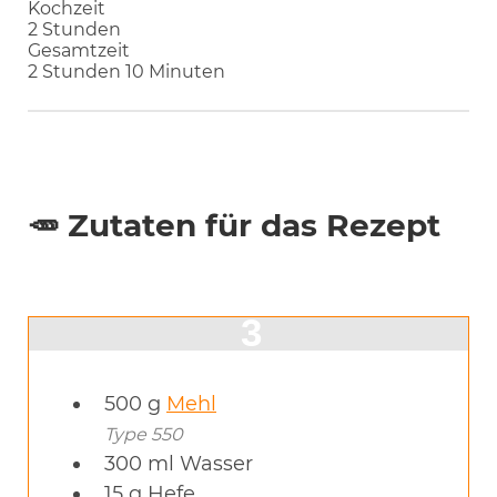
Kochzeit
Stunden
2
Stunden
Gesamtzeit
Stunden
Minuten
2
Stunden
10
Minuten
🥕 Zutaten für das Rezept
500
g
Mehl
Type 550
300
ml
Wasser
15
g
Hefe