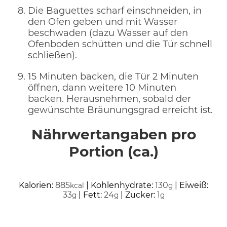
Die Baguettes scharf einschneiden, in
den Ofen geben und mit Wasser
beschwaden (dazu Wasser auf den
Ofenboden schütten und die Tür schnell
schließen).
15 Minuten backen, die Tür 2 Minuten
öffnen, dann weitere 10 Minuten
backen. Herausnehmen, sobald der
gewünschte Bräunungsgrad erreicht ist.
Nährwertangaben pro
Portion (ca.)
Kalorien:
885
|
Kohlenhydrate:
130
|
Eiweiß:
kcal
g
33
|
Fett:
24
|
Zucker:
1
g
g
g