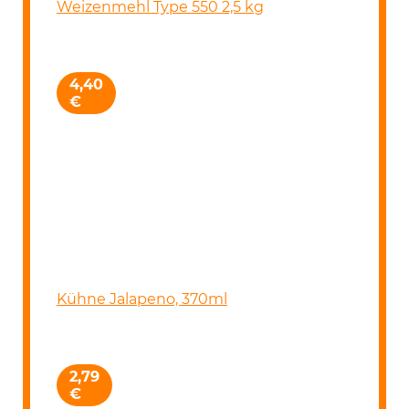
Weizenmehl Type 550 2,5 kg
4,40
€
Kühne Jalapeno, 370ml
2,79
€