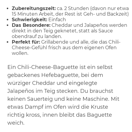
Zubereitungszeit:
ca. 2 Stunden (davon nur etwa
15 Minuten Arbeit, der Rest ist Geh- und Backzeit)
Schwierigkeit:
Einfach
Das Besondere:
Cheddar und Jalapeños werden
direkt in den Teig geknetet, statt als Sauce
obendrauf zu landen.
Perfekt für:
Grillabende und alle, die das Chili-
Cheese-Gefühl frisch aus dem eigenen Ofen
wollen.
Ein Chili-Cheese-Baguette ist ein selbst
gebackenes Hefebaguette, bei dem
würziger Cheddar und eingelegte
Jalapeños im Teig stecken. Du brauchst
keinen Sauerteig und keine Maschine. Mit
etwas Dampf im Ofen wird die Kruste
richtig kross, innen bleibt das Baguette
weich.