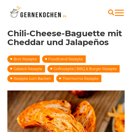
Chili-Cheese-Baguette mit
Cheddar und Jalapeños
Brot Rezepte
Foodtrend Rezepte
Gebäck Rezepte
Grillrezepte | BBQ & Burger Rezepte
Rezepte zum Backen
Thermomix Rezepte