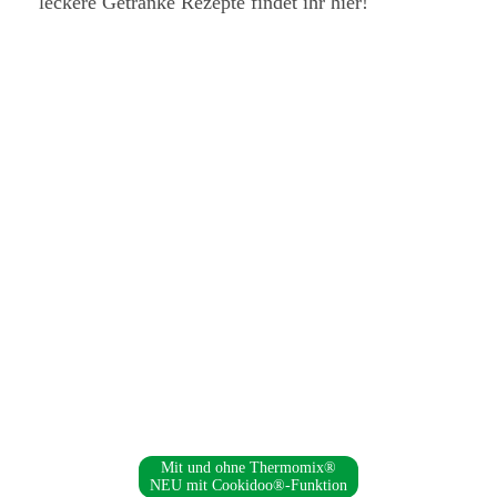
leckere Getränke Rezepte findet ihr hier!
Mit und ohne Thermomix®
NEU mit Cookidoo®-Funktion