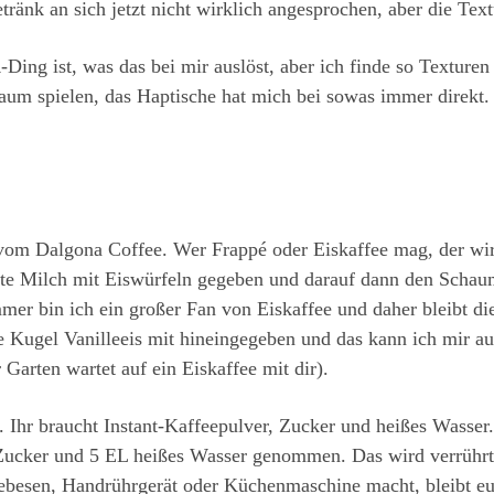
tränk an sich jetzt nicht wirklich angesprochen, aber die Tex
Ding ist, was das bei mir auslöst, aber ich finde so Texturen
aum spielen, das Haptische hat mich bei sowas immer direk
Dalgona Coffee. Wer Frappé oder Eiskaffee mag, der wird 
lte Milch mit Eiswürfeln gegeben und darauf dann den Scha
r bin ich ein großer Fan von Eiskaffee und daher bleibt die
 Kugel Vanilleeis mit hineingegeben und das kann ich mir auch
Garten wartet auf ein Eiskaffee mit dir).
. Ihr braucht Instant-Kaffeepulver, Zucker und heißes Wasser. 
 Zucker und 5 EL heißes Wasser genommen. Das wird verrührt
ebesen, Handrührgerät oder Küchenmaschine macht, bleibt euc