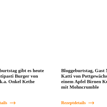
urtstag gibt es heute
Bloggeburtstag, Gast 
tipasti Burger von
Katti von Pottgewäch
k.a. Onkel Kethe
einem Apfel Birnen K
mit Mohncrumble
ails
Rezeptdetails