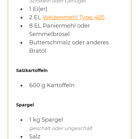
Schwein oder Geflügel
1
Ei(er)
2
EL
Weizenmehl Type 405
8
EL
Paniermehl oder
Semmelbrösel
Butterschmalz oder anderes
Bratöl
Salzkartoffeln
600
g
Kartoffeln
Spargel
1
kg
Spargel
geschält oder ungeschält
Salz