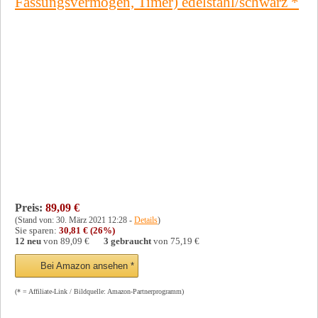
Fassungsvermögen, Timer) edelstahl/schwarz
*
Preis:
89,09 €
(Stand von: 30. März 2021 12:28 -
Details
)
Sie sparen:
30,81 € (26%)
12 neu
von
89,09 €
3 gebraucht
von
75,19 €
Bei Amazon ansehen *
(* = Affiliate-Link / Bildquelle: Amazon-Partnerprogramm)