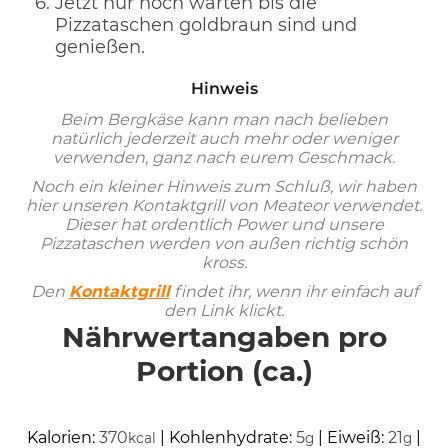
Jetzt nur noch warten bis die
Pizzataschen goldbraun sind und
genießen.
Hinweis
Beim Bergkäse kann man nach belieben
natürlich jederzeit auch mehr oder weniger
verwenden, ganz nach eurem Geschmack.
Noch ein kleiner Hinweis zum Schluß, wir haben
hier unseren Kontaktgrill von Meateor verwendet.
Dieser hat ordentlich Power und unsere
Pizzataschen werden von außen richtig schön
kross.
Den
Kontaktgrill
findet ihr, wenn ihr einfach auf
den Link klickt.
Nährwertangaben pro
Portion (ca.)
Kalorien:
370
|
Kohlenhydrate:
5
|
Eiweiß:
21
|
kcal
g
g