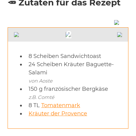
🥕 Zutaten für das Rezept
8
Scheiben
Sandwichtoast
24
Scheiben
Kräuter Baguette-
Salami
von Aoste
150
g
französischer Bergkäse
z.B. Comté
8
TL
Tomatenmark
Kräuter der Provence