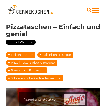
Pizzataschen – Einfach und
genial
Enthält Werbung
Fleisch Rezepte
Italienische Rezepte
Pizza | Pasta & Risotto Rezepte
Rezepte aus Frankreich
Schnelle Küche & schnelle Gerichte
Rezept unterstützt von