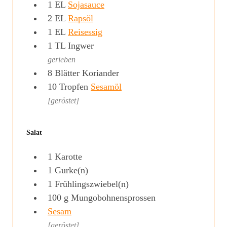
1
EL
Sojasauce
2
EL
Rapsöl
1
EL
Reisessig
1
TL
Ingwer
gerieben
8
Blätter
Koriander
10
Tropfen
Sesamöl
[geröstet]
Salat
1
Karotte
1
Gurke(n)
1
Frühlingszwiebel(n)
100
g
Mungobohnensprossen
Sesam
[geröstet]