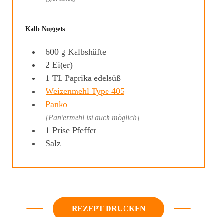
Kalb Nuggets
600
g
Kalbshüfte
2
Ei(er)
1
TL
Paprika edelsüß
Weizenmehl Type 405
Panko
[Paniermehl ist auch möglich]
1
Prise
Pfeffer
Salz
REZEPT DRUCKEN