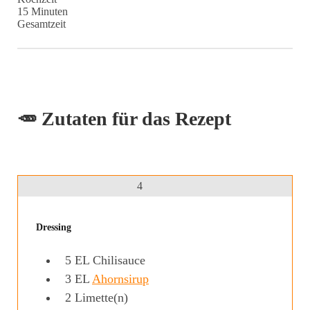
Minuten
15
Minuten
Gesamtzeit
🥕 Zutaten für das Rezept
4
Dressing
5
EL
Chilisauce
3
EL
Ahornsirup
2
Limette(n)