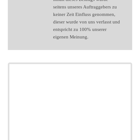
seitens unseres Auftraggebers zu
keiner Zeit Einfluss genommen,
dieser wurde von uns verfasst und
entspricht zu 100% unserer
eigenen Meinung.