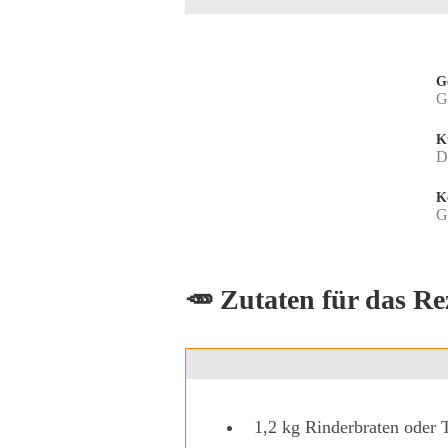
G
G
K
D
K
G
🥕 Zutaten für das Re
1,2
kg
Rinderbraten oder T