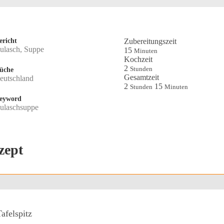
ericht
Zubereitungszeit
ulasch, Suppe
Minuten
15
Minuten
Kochzeit
Stunden
2
Stunden
üche
Gesamtzeit
eutschland
Stunden
Minuten
2
15
Stunden
Minuten
eyword
ulaschsuppe
zept
afelspitz