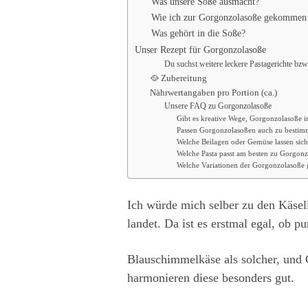
Was unsere Soße ausmacht?
Wie ich zur Gorgonzolasoße gekommen
Was gehört in die Soße?
Unser Rezept für Gorgonzolasoße
Du suchst weitere leckere Pastagerichte bz
🥘 Zubereitung
Nährwertangaben pro Portion (ca.)
Unsere FAQ zu Gorgonzolasoße
Gibt es kreative Wege, Gorgonzolasoße 
Passen Gorgonzolasoßen auch zu bestimm
Welche Beilagen oder Gemüse lassen sic
Welche Pasta passt am besten zu Gorgon
Welche Variationen der Gorgonzolasoße g
Ich würde mich selber zu den Käsel
landet. Da ist es erstmal egal, ob 
Blauschimmelkäse als solcher, und
harmonieren diese besonders gut.