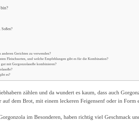
 bin?
w. Soßen?
in anderen Gerichten zu verwenden?
ten Fleischsorten, und welche Empfehlungen gibt es für die Kombination?
h gut mit Gorgonzolasoße kombinieren?
zolasoße?
ibt es?
iebhabern zählen und da wundert es kaum, dass auch Gorgonz
pur auf dem Brot, mit einem leckeren Feigensenf oder in Form
 Gorgonzola im Besonderen, haben richtig viel Geschmack un