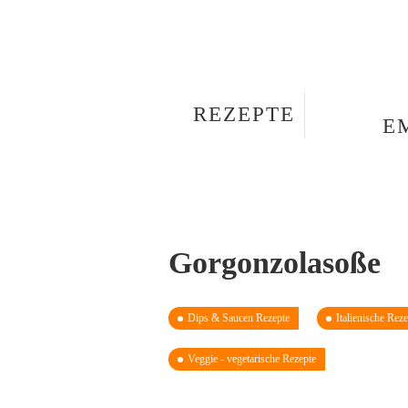
REZEPTE
E
Gorgonzolasoße
Dips & Saucen Rezepte
Italienische Reze
Veggie - vegetarische Rezepte