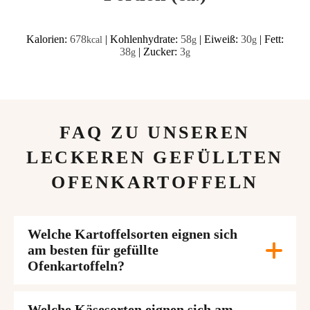
Kalorien:
678
|
Kohlenhydrate:
58
|
Eiweiß:
30
|
Fett:
kcal
g
g
38
|
Zucker:
3
g
g
FAQ ZU UNSEREN
LECKEREN GEFÜLLTEN
OFENKARTOFFELN
Welche Kartoffelsorten eignen sich
am besten für gefüllte
Ofenkartoffeln?
Welche Käsesorten eignen sich am