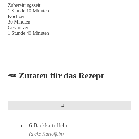
Zubereitungszeit
Stunde
Minuten
1
Stunde
10
Minuten
Kochzeit
Minuten
30
Minuten
Gesamtzeit
Stunde
Minuten
1
Stunde
40
Minuten
🥕 Zutaten für das Rezept
4
6
Backkartoffeln
(dicke Kartoffeln)