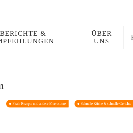
BERICHTE &
ÜBER
MPFEHLUNGEN
UNS
n
Fisch Rezepte und andere Meerestiere
Schnelle Küche & schnelle Gerichte