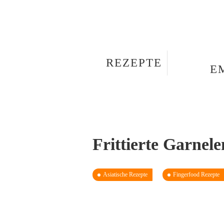
REZEPTE
E
Frittierte Garnele
Asiatische Rezepte
Fingerfood Rezepte