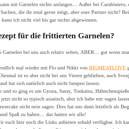
 kann mit Garnelen nichts anfangen… Außer bei Carabiniero, 
 Sachen, die ihr total gerne mögt, aber euer Partner nicht? Be
nn ich nicht viel bis gar nichts abgewinnen.
ept für die frittierten Garnelen?
es Garnelen bei uns auch relativ selten, ABER… gut wenn man
endlich mal wieder mit Flo und Nikki von
BIGMEATLOVE
g
iesmal ist es aber nicht bei uns Vieren geblieben, auch Sven
und hat sich natürlich auch nicht lumpen lassen.
e und so ging es um Gyoza, Satay, Tonkatsu, Hähnchenspie
zt nicht so typisch asiatisch, aber ich habe mir sagen lasse
eesecake nicht nein sagen. Dies hat uns dann letztlich als Be
 und Spaß zu haben… das hatten wir alle!
 euch hier noch die Links anbieten sobald verfügbar. Ich kan