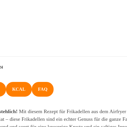
24
KCAL
FAQ
tehlich!
Mit diesem Rezept für Frikadellen aus dem Airfryer 
t – diese Frikadellen sind ein echter Genuss für die ganze 
nend und sorgt für eine knusprige Kruste und ein saftiges In