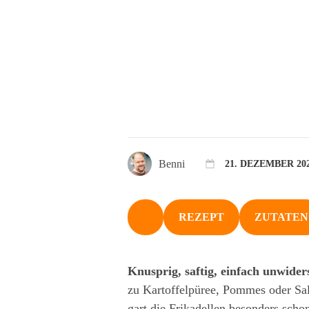
Benni
21. DEZEMBER 20
REZEPT
ZUTATEN
NACH OBEN
Knusprig, saftig, einfach unwiders
zu Kartoffelpüree, Pommes oder Sala
gart die Frikadellen besonders scho