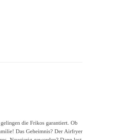
gelingen die Frikos garantiert. Ob
Familie! Das Geheimnis? Der Airfryer
neres. Neugierig geworden? Dann lest