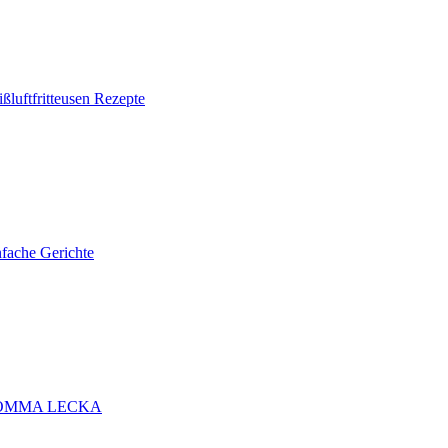
ßluftfritteusen Rezepte
nfache Gerichte
ÖMMA LECKA