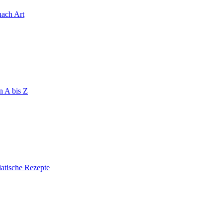
nach Art
n A bis Z
atische Rezepte