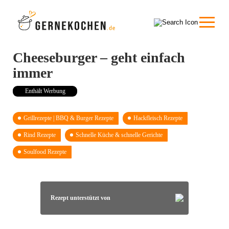
Cheeseburger – geht einfach
immer
Enthält Werbung
Grillrezepte | BBQ & Burger Rezepte
Hackfleisch Rezepte
Rind Rezepte
Schnelle Küche & schnelle Gerichte
Soulfood Rezepte
Rezept unterstützt von