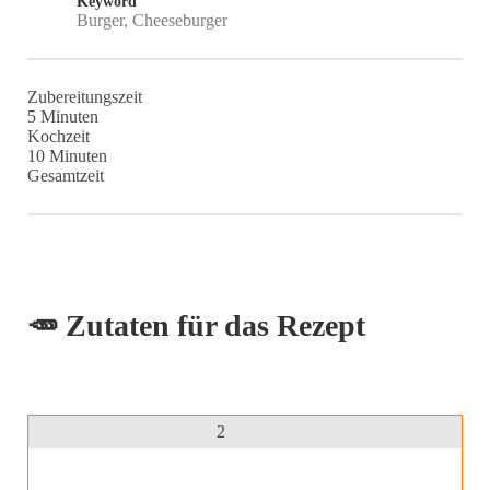
Keyword
Burger, Cheeseburger
Zubereitungszeit
Minuten
5
Minuten
Kochzeit
Minuten
10
Minuten
Gesamtzeit
🥕 Zutaten für das Rezept
2