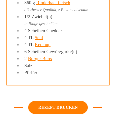
360
g
Rinderhackfleisch
allerbester Qualität, z.B. von eatventure
1/2
Zwiebel(n)
in Ringe geschnitten
4
Scheiben
Cheddar
4
TL
Senf
4
TL
Ketchup
6
Scheiben
Gewürzgurke(n)
2
Burger Buns
Salz
Pfeffer
REZEPT DRUCKEN