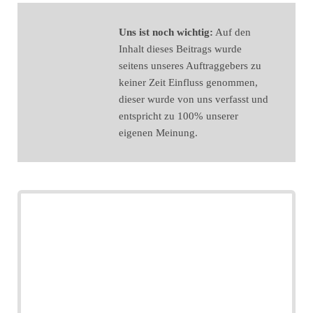
Uns ist noch wichtig:
Auf den
Inhalt dieses Beitrags wurde
seitens unseres Auftraggebers zu
keiner Zeit Einfluss genommen,
dieser wurde von uns verfasst und
entspricht zu 100% unserer
eigenen Meinung.