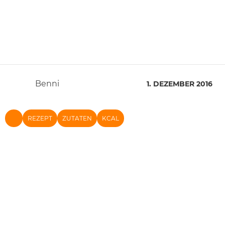
Benni
1. DEZEMBER 2016
REZEPT
ZUTATEN
KCAL
NACH OBEN