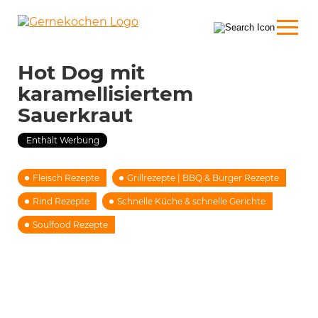
Hot Dog mit
karamellisiertem
Sauerkraut
Enthält Werbung
Fleisch Rezepte
Grillrezepte | BBQ & Burger Rezepte
Rind Rezepte
Schnelle Küche & schnelle Gerichte
Soulfood Rezepte