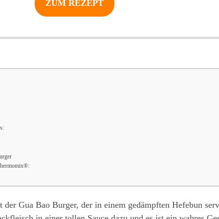
ZUM REZEPT
s:
urger
 Thermomix®:
ist der Gua Bao Burger, der in einem gedämpften Hefebun serv
kfleisch in einer tollen Sauce dazu und es ist ein wahres G