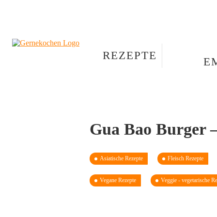
REZEPTE
E
Gua Bao Burger – 
Asiatische Rezepte
Fleisch Rezepte
Vegane Rezepte
Veggie - vegetarische R