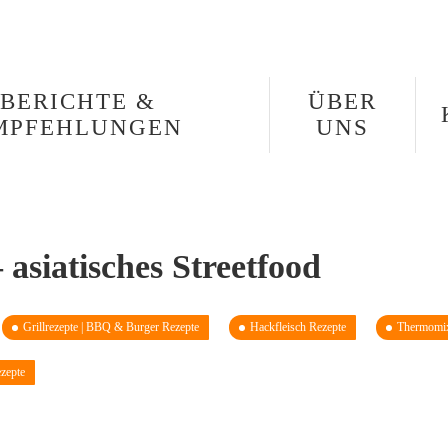
BERICHTE &
ÜBER
MPFEHLUNGEN
UNS
asiatisches Streetfood
Grillrezepte | BBQ & Burger Rezepte
Hackfleisch Rezepte
Thermomix
ezepte