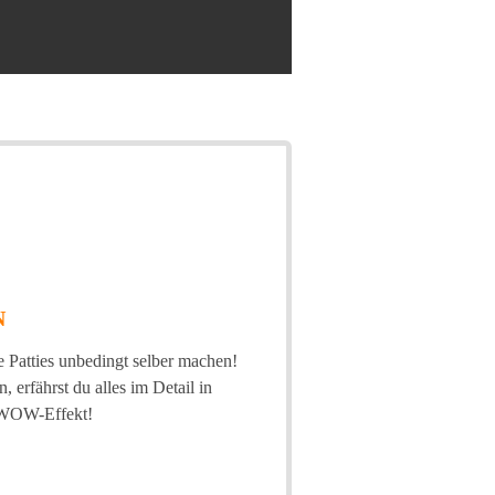
N
e Patties unbedingt selber machen!
 erfährst du alles im Detail in
n WOW-Effekt!