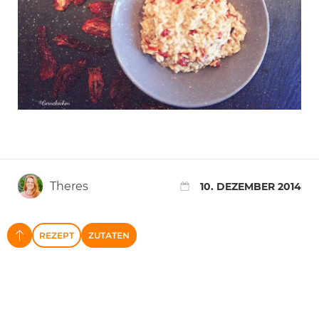
Theres
10. DEZEMBER 2014
REZEPT
ZUTATEN
NACH OBEN