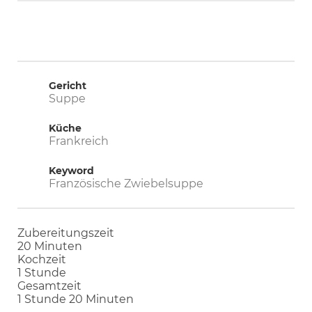
Gericht
Suppe
Küche
Frankreich
Keyword
Französische Zwiebelsuppe
Zubereitungszeit
Minuten
20
Minuten
Kochzeit
Stunde
1
Stunde
Gesamtzeit
Stunde
Minuten
1
Stunde
20
Minuten