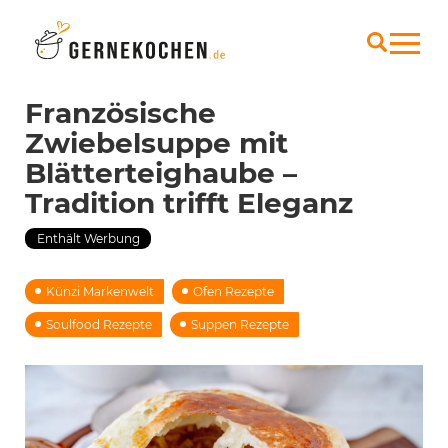
Französische
Zwiebelsuppe mit
Blätterteighaube –
Tradition trifft Eleganz
Enthält Werbung
Künzi Markenwelt
Ofen Rezepte
Soulfood Rezepte
Suppen Rezepte