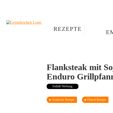
REZEPTE
E
Flanksteak mit So
Enduro Grillpfan
Enthält Werbung
Asiatische Rezepte
Fleisch Rezepte