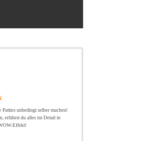
N
e Patties unbedingt selber machen!
 erfährst du alles im Detail in
n WOW-Effekt!