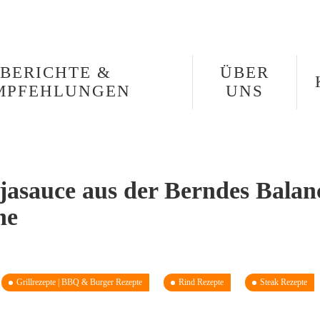
BERICHTE &
ÜBER
MPFEHLUNGEN
UNS
jasauce aus der Berndes Balan
ne
Grillrezepte | BBQ & Burger Rezepte
Rind Rezepte
Steak Rezepte