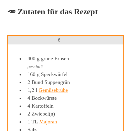
🥕 Zutaten für das Rezept
6
400
g
grüne Erbsen
geschält
160
g
Speckwürfel
2
Bund
Suppengrün
1,2
l
Gemüsebrühe
4
Bockwürste
4
Kartoffeln
2
Zwiebel(n)
1
TL
Majoran
Salz