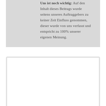
Uns ist noch wichtig:
Auf den
Inhalt dieses Beitrags wurde
seitens unseres Auftraggebers zu
keiner Zeit Einfluss genommen,
dieser wurde von uns verfasst und
entspricht zu 100% unserer
eigenen Meinung.