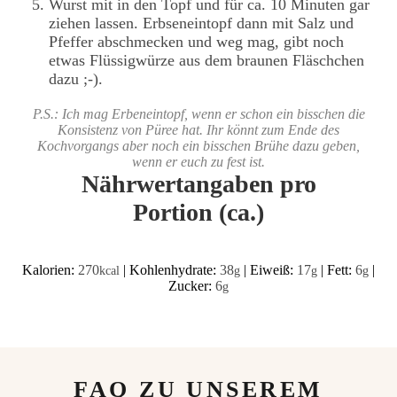
Wurst mit in den Topf und für ca. 10 Minuten gar
ziehen lassen. Erbseneintopf dann mit Salz und
Pfeffer abschmecken und weg mag, gibt noch
etwas Flüssigwürze aus dem braunen Fläschchen
dazu ;-).
P.S.: Ich mag Erbeneintopf, wenn er schon ein bisschen die
Konsistenz von Püree hat. Ihr könnt zum Ende des
Kochvorgangs aber noch ein bisschen Brühe dazu geben,
wenn er euch zu fest ist.
Nährwertangaben pro
Portion (ca.)
Kalorien:
270
|
Kohlenhydrate:
38
|
Eiweiß:
17
|
Fett:
6
|
kcal
g
g
g
Zucker:
6
g
FAQ ZU UNSEREM