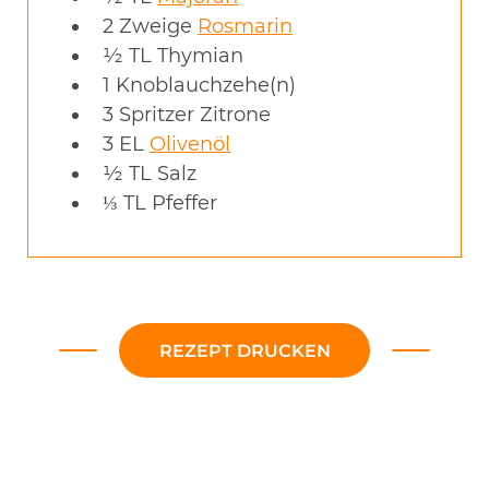
2
Zweige
Rosmarin
½
TL
Thymian
1
Knoblauchzehe(n)
3
Spritzer
Zitrone
3
EL
Olivenöl
½
TL
Salz
⅓
TL
Pfeffer
REZEPT DRUCKEN