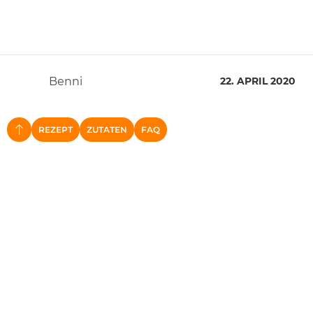
Benni
22. APRIL 2020
REZEPT
ZUTATEN
FAQ
NACH OBEN