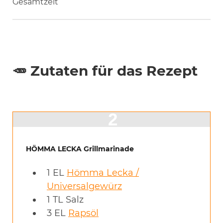
Gesamtzeit
🥕 Zutaten für das Rezept
HÖMMA LECKA Grillmarinade
1
EL
Hömma Lecka /
Universalgewürz
1
TL
Salz
3
EL
Rapsöl