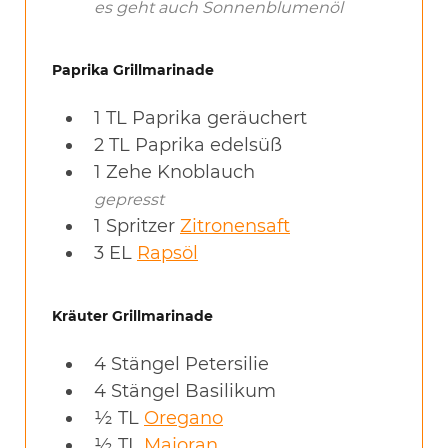
es geht auch Sonnenblumenöl
Paprika Grillmarinade
1
TL
Paprika geräuchert
2
TL
Paprika edelsüß
1
Zehe
Knoblauch
gepresst
1
Spritzer
Zitronensaft
3
EL
Rapsöl
Kräuter Grillmarinade
4
Stängel
Petersilie
4
Stängel
Basilikum
½
TL
Oregano
½
TL
Majoran