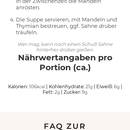
In der Zwischenzeit die Mandeln
anrösten.
Die Suppe servieren, mit Mandeln und
Thymian bestreuen, ggf. Sahne drüber
träufeln.
Wer mag, kann noch einen Schuß Sahne
hinterher drüber gießen.
Nährwertangaben pro
Portion (ca.)
Kalorien:
106
|
Kohlenhydrate:
21
|
Eiweiß:
6
|
kcal
g
g
Fett:
2
|
Zucker:
9
g
g
FAQ ZUR