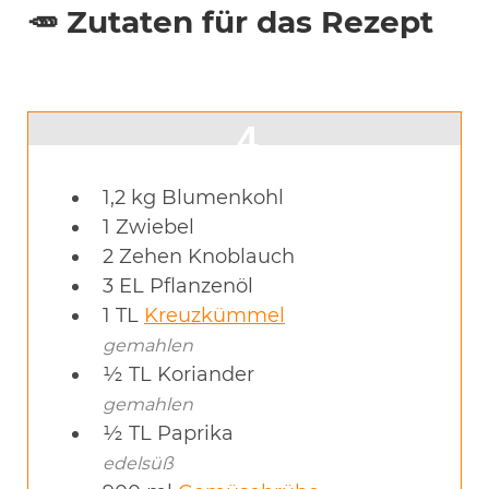
🥕 Zutaten für das Rezept
1,2
kg
Blumenkohl
1
Zwiebel
2
Zehen
Knoblauch
3
EL
Pflanzenöl
1
TL
Kreuzkümmel
gemahlen
½
TL
Koriander
gemahlen
½
TL
Paprika
edelsüß