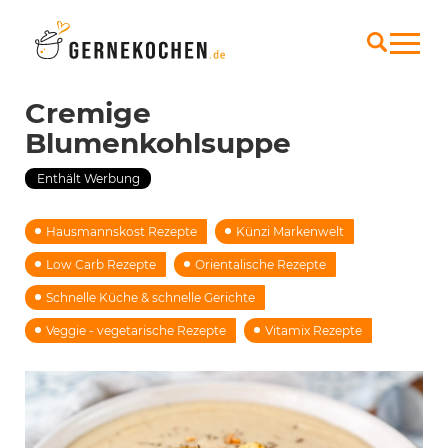
Cremige
Blumenkohlsuppe
Enthält Werbung
Hausmannskost Rezepte
Künzi Markenwelt
Low Carb Rezepte
Orientalische Rezepte
Schnelle Küche & schnelle Gerichte
Veggie - vegetarische Rezepte
Vitamix Rezepte